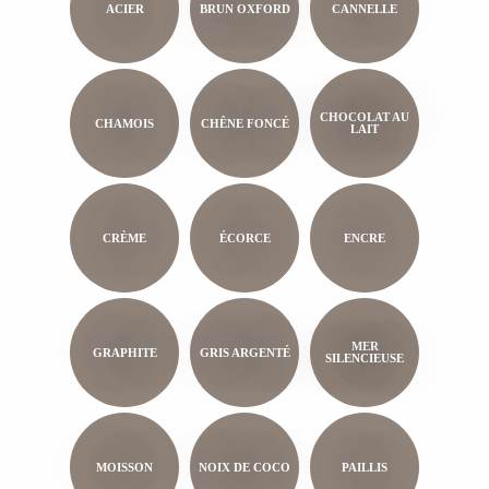
ACIER
BRUN OXFORD
CANNELLE
CHOCOLAT AU
CHAMOIS
CHÊNE FONCÉ
LAIT
CRÈME
ÉCORCE
ENCRE
MER
GRAPHITE
GRIS ARGENTÉ
SILENCIEUSE
MOISSON
NOIX DE COCO
PAILLIS